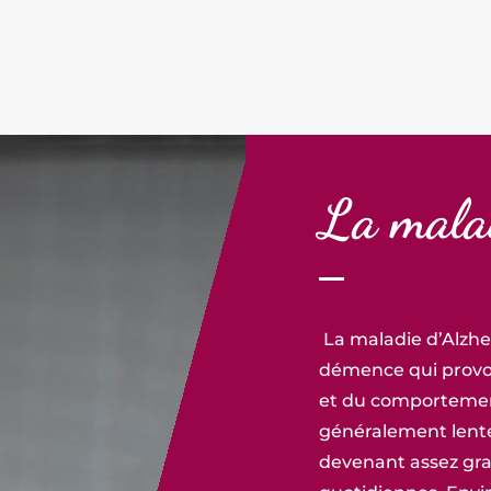
La mala
La maladie d’Alzhe
démence qui provoq
et du comportemen
généralement lente
devenant assez grav