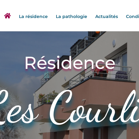
La résidence
La pathologie
Actualités
Condi
Résidence
es Courl