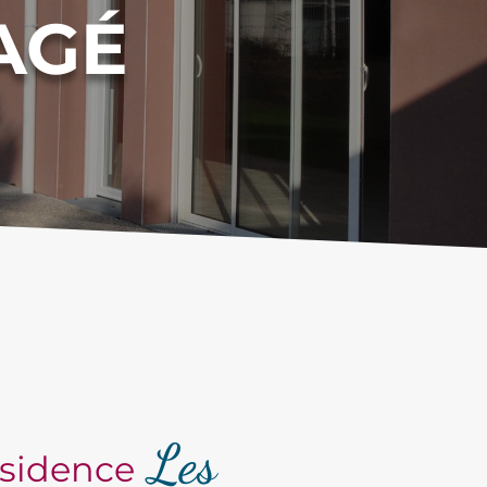
AGÉ
Les
sidence