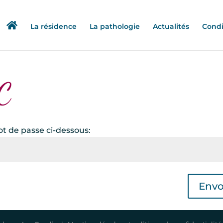
La résidence
La pathologie
Actualités
Condi
C
ot de passe ci-dessous:
Envo